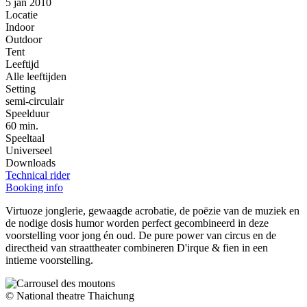
5 jan 2010
Locatie
Indoor
Outdoor
Tent
Leeftijd
Alle leeftijden
Setting
semi-circulair
Speelduur
60 min.
Speeltaal
Universeel
Downloads
Technical rider
Booking info
Virtuoze jonglerie, gewaagde acrobatie, de poëzie van de muziek en
de nodige dosis humor worden perfect gecombineerd in deze
voorstelling voor jong én oud. De pure power van circus en de
directheid van straattheater combineren D'irque & fien in een
intieme voorstelling.
© National theatre Thaichung