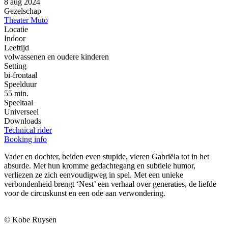
8 aug 2024
Gezelschap
Theater Muto
Locatie
Indoor
Leeftijd
volwassenen en oudere kinderen
Setting
bi-frontaal
Speelduur
55 min.
Speeltaal
Universeel
Downloads
Technical rider
Booking info
Vader en dochter, beiden even stupide, vieren Gabriëla tot in het
absurde. Met hun kromme gedachtegang en subtiele humor,
verliezen ze zich eenvoudigweg in spel. Met een unieke
verbondenheid brengt ‘Nest’ een verhaal over generaties, de liefde
voor de circuskunst en een ode aan verwondering.
© Kobe Ruysen